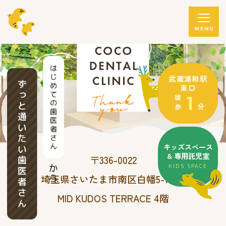
スマホで簡単
LINE予約
武蔵浦和駅
東口
1
徒歩
分
キッズスペース
& 専用託児室
〒336-0022
KIDS SPACE
埼玉県さいたま市南区白幡5-18-19
MID KUDOS TERRACE 4階