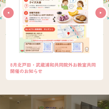
欄をチェックお願いいたします!
2026.07.14
7月のママ・パパ応援お教室、実施中
暑い夏がやってきましたね
今月も歯科衛生士・栄養士・保育士のスタッ
フたちが、お口の成長をサポートする教室を
開催します♪
8月北戸田・武蔵浦和共同院外お教室共同
参加費は無料!ぜひ気軽に遊びに来てくださ
開催のお知らせ
い。
詳細は下記イベント開催欄をチェックお願い
いたします！