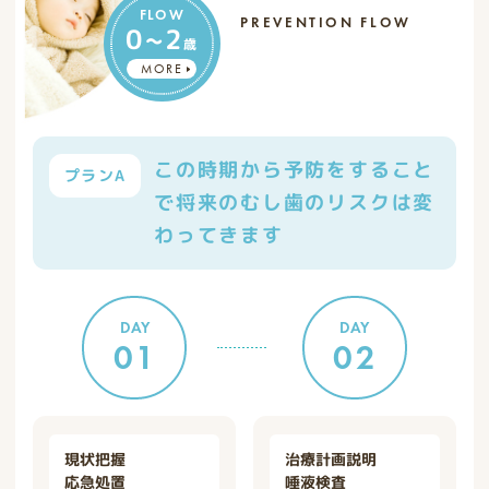
FLOW
PREVENTION FLOW
0~2
歳
MORE
この時期から予防をすること
プランA
で将来のむし歯のリスクは変
わってきます
DAY
DAY
01
02
現状把握
治療計画説明
応急処置
唾液検査