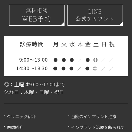
無料相談
LINE
WEB予約
公式アカウント
診療時間
月
火
水
木
金
土
日
祝
9:00～13:00
●
●
●
／
●
◎
／
／
14:30～18:30
●
●
●
／
●
◎
／
／
◎：土曜は9:00～17:00まで
休診日：木曜・日曜・祝日
クリニック紹介
当院のインプラント治療
医師紹介
インプラント治療を断られて