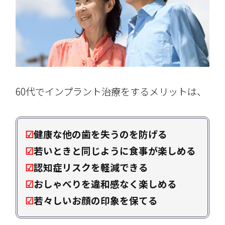
60代でインプラント治療をするメリットは、
☑
健康な他の歯を失うのを防げる
☑
若いときと同じように食事が楽しめる
☑
認知症リスクを軽減できる
☑
おしゃべりを違和感なく楽しめる
☑
若々しいお顔の印象を保てる