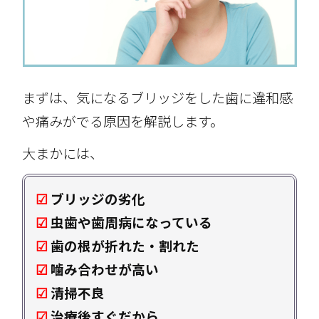
まずは、気になるブリッジをした歯に違和感
や痛みがでる原因を解説します。
大まかには、
☑
ブリッジの劣化
☑
虫歯や歯周病になっている
☑
歯の根が折れた・割れた
☑
噛み合わせが高い
☑
清掃不良
☑
治療後すぐだから