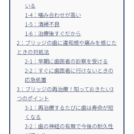
いる
1-4：噛み合わせが高い
1-5：清掃不良
1-6：治療後すぐだから
2：ブリッジの歯に違和感や痛みを感じた
ときの対処法
2-1：早期に歯医者の診察を受ける
2-2：すぐに歯医者に行けないときの
応急処置
3：ブリッジの再治療！知っておきたい3
つのポイント
3-1：再治療するたびに歯は寿命が短
くなる
3-2：歯の神経の有無で今後の耐久性