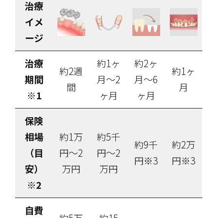
治療
イメ
ージ
治療
約1ヶ
約2ヶ
約2週
約1ヶ
期間
月～2
月～6
間
月
※1
ヶ月
ヶ月
保険
相場
約1万
約5千
約9千
約2万
（目
円～2
円～2
円※3
円※3
安）
万円
万円
※2
自費
約5万
約15