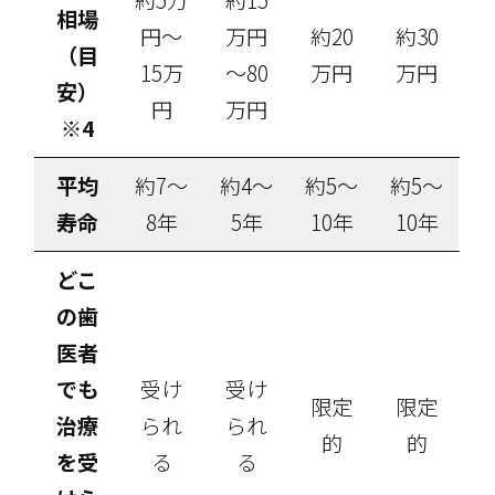
相場
円～
万円
約20
約30
（目
15万
～80
万円
万円
安）
円
万円
※4
平均
約7～
約4～
約5～
約5～
寿命
8年
5年
10年
10年
どこ
の歯
医者
でも
受け
受け
限定
限定
治療
られ
られ
的
的
を受
る
る