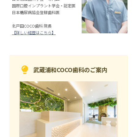
国際口腔インプラント学会・認定医
日本糖尿病協会登録歯科医
北戸田COCO歯科 院長
【詳しい経歴はこちら】
武蔵浦和COCO歯科の
ご案内